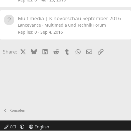
Multimedia | Kinovorschau September 2016
LanceVance
Multimedia und Technik Forum
Replies
0
Sep 4, 2016
X
Bluesky
LinkedIn
Reddit
Tumblr
WhatsApp
Email
Link
Share:
Konsolen
CCI
English