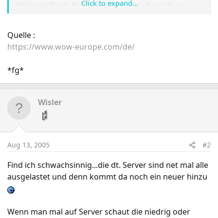
Click to expand...
Realm eröffnen. Bei diesen Realms wird es sich um
"frische" Realms handeln, es wird als keine
Charaktertransfers auf oder von diesen Realms geben.
Quelle :
https://www.wow-europe.com/de/
Der Name des neuen deutschsprachigen Realms lautet:
Terrodar "
*fg*
Wisler
Aug 13, 2005
#2
Find ich schwachsinnig...die dt. Server sind net mal alle
ausgelastet und denn kommt da noch ein neuer hinzu
Wenn man mal auf Server schaut die niedrig oder