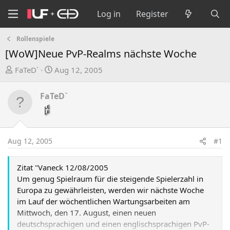
Log in
Register
Rollenspiele
[WoW]Neue PvP-Realms nächste Woche
T
S
FaTeD`
Aug 12, 2005
h
t
r
a
FaTeD`
e
r
a
t
d
d
s
a
Aug 12, 2005
#1
t
t
a
e
Zitat "Vaneck 12/08/2005
r
Um genug Spielraum für die steigende Spielerzahl in
t
Europa zu gewährleisten, werden wir nächste Woche
e
im Lauf der wöchentlichen Wartungsarbeiten am
r
Mittwoch, den 17. August, einen neuen
deutschsprachigen und einen englischsprachigen PvP-