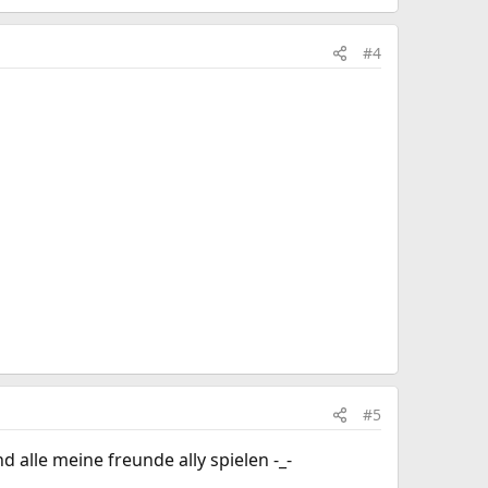
#4
#5
d alle meine freunde ally spielen -_-