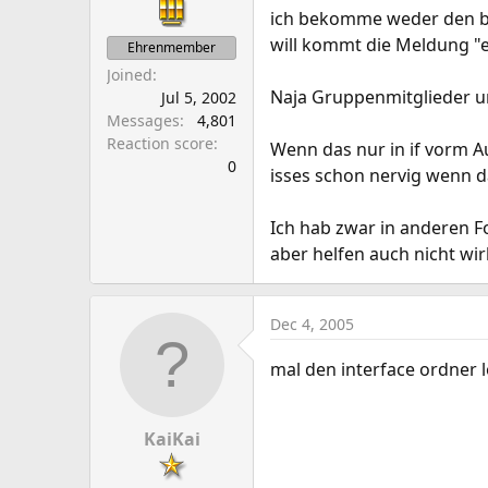
a
e
ich bekomme weder den bu
r
will kommt die Meldung "e
Ehrenmember
t
Joined
e
Naja Gruppenmitglieder u
Jul 5, 2002
r
Messages
4,801
Reaction score
Wenn das nur in if vorm A
0
isses schon nervig wenn da
Ich hab zwar in anderen F
aber helfen auch nicht wir
Dec 4, 2005
mal den interface ordner
KaiKai