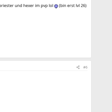
priester und hexer im pvp lol
(bin erst lvl 26)
#6