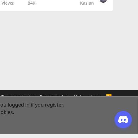
Views
84K
Kasian
Terms and rules
Privacy policy
Help
Home
R
S
ou logged in if you register.
S
ookies.