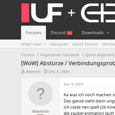
Forums
Discord
Downloads
23
What's new
New posts
Search forums
Membe
Forums
Allgemeiner Gametalk
Spiele allgemein
[WoW] Abstürze / Verbindungspro
T
S
deamon
Dec 4, 2005
h
t
r
a
Dec 4, 2005
e
r
a
t
Ka was ich noch machen sol
d
d
Das ganze sieht dann unge
s
a
ich caste nen spell (zb inn
t
t
deamon
die zauberanimation läuft