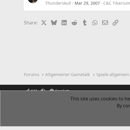
Thunderskull
Mar 29, 2007
C&C Tiberium
X
Bluesky
LinkedIn
Reddit
Tumblr
WhatsApp
Email
Link
Share:
Forums
Allgemeiner Gametalk
Spiele allgemein
CCI
English
This site uses cookies to he
By con