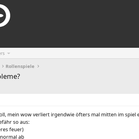
rs
Rollenspiele
bleme?
l, mein wow verliert irgendwie öfters mal mitten im spiel 
fähr so aus:
eres feuer)
 normal ab