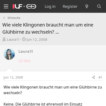
Log in
Register
Witzecke
Wie viele Klingonen braucht man um eine
Glühbirne zu wechseln? ...
T
S
Laura1l
Jun 12, 2008
h
t
r
a
Laura1l
e
r
a
t
UF-Bot
d
d
s
a
t
t
Jun 12, 2008
#1
a
e
r
Wie viele Klingonen braucht man um eine Glühbirne zu
t
wechseln?
e
r
Keine. Die Glühbirne ist ehrenvoll im Einsatz