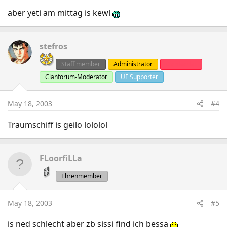
aber yeti am mittag is kewl
stefros
Staff member
Administrator
Clanleader
Clanforum-Moderator
UF Supporter
May 18, 2003
#4
Traumschiff is geilo lololol
FLoorfiLLa
Ehrenmember
May 18, 2003
#5
is ned schlecht aber zb sissi find ich bessa