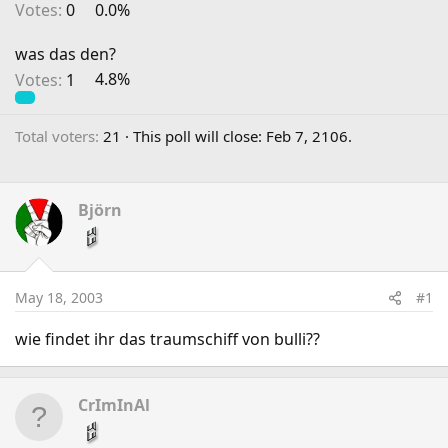
Votes:
0
0.0%
was das den?
Votes:
1
4.8%
Total voters
21
This poll will close:
Feb 7, 2106
.
Björn
May 18, 2003
#1
wie findet ihr das traumschiff von bulli??
CrImInAl