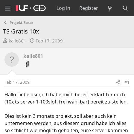
Log in
Register
Projekt Basar
TS Gratis 10x
T
S
kalle801
Feb 17, 2009
h
t
r
a
kalle801
e
r
a
t
d
d
s
a
Feb 17, 2009
#1
t
t
a
e
Hallo Liebe user, ich habe mich bereit erklärt für euch
r
(10x ts server 1-100slot, frei wähl bar) bereit zu stellen.
t
e
Dies ist kein 3 monats projekt, soll aber auch kein
r
unternemen werden, aus diesem grund habe ich alles
so schlicht wie möglich gehalten, eure server kommen