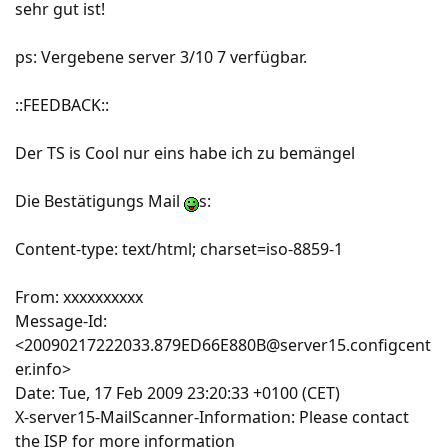
sehr gut ist!
ps: Vergebene server 3/10 7 verfügbar.
::FEEDBACK::
Der TS is Cool nur eins habe ich zu bemängel
Die Bestätigungs Mail
s:
Content-type: text/html; charset=iso-8859-1
From: xxxxxxxxxx
Message-Id:
<20090217222033.879ED66E880B@server15.configcent
er.info>
Date: Tue, 17 Feb 2009 23:20:33 +0100 (CET)
X-server15-MailScanner-Information: Please contact
the ISP for more information