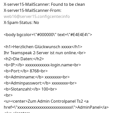
X-server15-MailScanner: Found to be clean
X-server15-MailScanner-From:
web16@server15.configcenter.info
X-Spam-Status: No
<body bgcolor=\"#000000\" text=\"#E4E4E4\">
<h1>Herzlichen Glückwunsch xxxxx</h1>
Ihr Teamspeak 2-Server ist nun online.<br>
<h2>Die Daten:</h2>
<b>IP:</b> xxxxxxxxxxxx-login.name<br>
<b>Port:</b> 8768<br>
<b>Adminname:</b> xxxxxxxx<br>
<b>Adminpasswort:</b> xxxxxxxx<br>
<b>Slotanzahl:</b> 100<br>
<br>
<u><center>Zum Admin Controlpanel Ts2 <a
href=\"xxxxxxxxxxxxxxxxxxxxxxxxxxx\">AdminPanel</a>