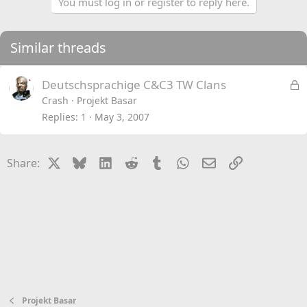
You must log in or register to reply here.
Similar threads
L
Deutschsprachige C&C3 TW Clans
o
Crash
Projekt Basar
c
Replies
1
May 3, 2007
k
e
X
Bluesky
LinkedIn
Reddit
Tumblr
WhatsApp
Email
Link
Share:
d
Projekt Basar