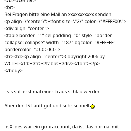
</u></center>
<br>
Bei Fragen bitte eine Mail an xxxxxxxxxxx senden
<p align=\"center\"><font size=\"2\" color=\"#FFFF00\">
<div align="center">
<table border="1" cellpadding="0" style="border-
collapse: collapse" width="187" bgcolor="#FFFFFF"
bordercolor="#C0C0C0">
<tr><td><p align="center">Copyright 2006 by
WCTFT</td></tr></table></div></font></p>
</body>
Das soll erst mal einer Traus schlau werden
Aber der TS Läuft gut und sehr schnell
psX: des war ein gmx account, da ist das normal mit