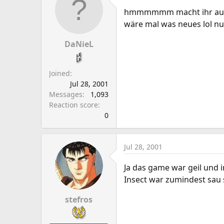
hmmmmmm macht ihr auch m
wäre mal was neues lol nur
DaNieL
Joined
Jul 28, 2001
Messages
1,093
Reaction score
0
Jul 28, 2001
Ja das game war geil und i
Insect war zumindest sau s
stefros