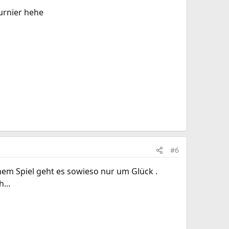
urnier hehe
#6
inem Spiel geht es sowieso nur um Glück .
...