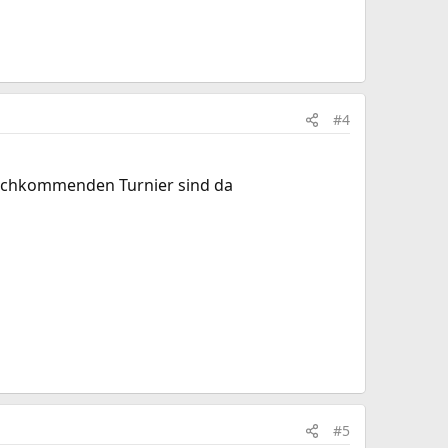
#4
 nachkommenden Turnier sind da
#5