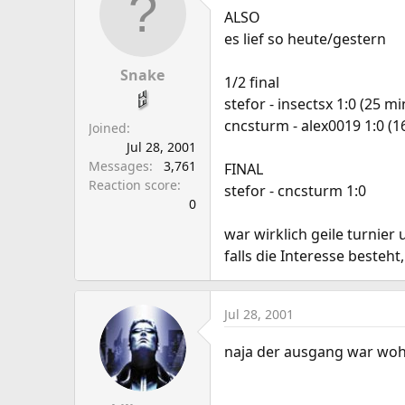
a
e
ALSO
r
es lief so heute/gestern
t
e
Snake
1/2 final
r
stefor - insectsx 1:0 (25 mi
cncsturm - alex0019 1:0 (1
Joined
Jul 28, 2001
Messages
3,761
FINAL
Reaction score
stefor - cncsturm 1:0
0
war wirklich geile turnier
falls die Interesse besteh
Jul 28, 2001
naja der ausgang war wohl 