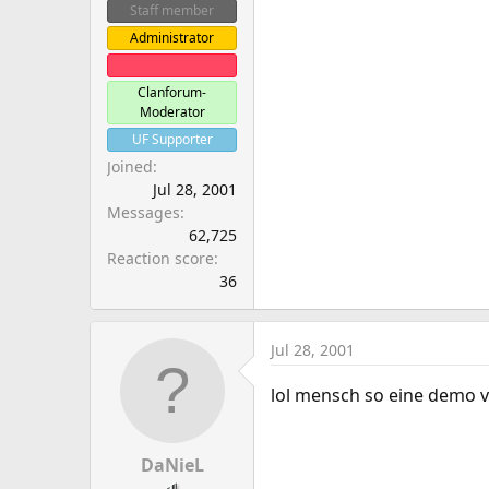
Staff member
Administrator
Clanleader
Clanforum-
Moderator
UF Supporter
Joined
Jul 28, 2001
Messages
62,725
Reaction score
36
Jul 28, 2001
lol mensch so eine demo 
DaNieL