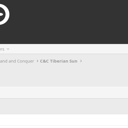
rs
and and Conquer
C&C Tiberian Sun