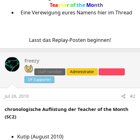
Tea
che
r
of
the
Mo
nth
Eine Verewigung eures Namens hier im Thread
Lasst das Replay-Posten beginnen!​
freezy
Staff member
Administrator
Clanleader
UF Supporter
Jul 26, 2010
#2
chronologische Auflistung der Teacher of the Month
(SC2)
Kutip (August 2010)