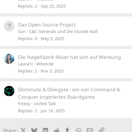
Replies
2
Sep 25, 2025
Das Open Source Project
Sun
C&C Generals und Die Stunde Null
Replies
0
May 3, 2025
Die Nagelfabrik Maier hat sich auf Werbung
Laura1l
Witzecke
Replies
2
Nov 3, 2025
Dominate & Delegate - ein von Command &
Conquer inspiriertes Boardgame
freezy
United Talk
Replies
2
Jun 16, 2025
X
Bluesky
LinkedIn
Reddit
Tumblr
WhatsApp
Email
Link
Share: