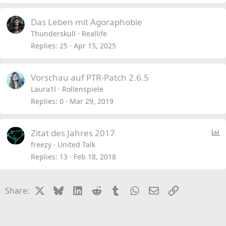
Das Leben mit Agoraphobie
Thunderskull
Reallife
Replies
25
Apr 15, 2025
Vorschau auf PTR-Patch 2.6.5
Laura1l
Rollenspiele
Replies
0
Mar 29, 2019
P
Zitat des Jahres 2017
o
freezy
United Talk
l
Replies
13
Feb 18, 2018
l
X
Bluesky
LinkedIn
Reddit
Tumblr
WhatsApp
Email
Link
Share: