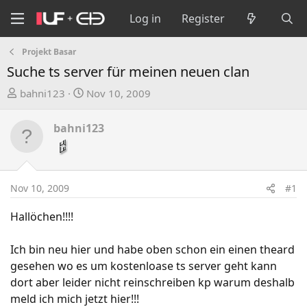
Log in
Register
Projekt Basar
Suche ts server für meinen neuen clan
T
S
bahni123
Nov 10, 2009
h
t
r
a
bahni123
e
r
a
t
d
d
s
a
Nov 10, 2009
#1
t
t
a
e
Hallöchen!!!!
r
t
Ich bin neu hier und habe oben schon ein einen theard
e
gesehen wo es um kostenloase ts server geht kann
r
dort aber leider nicht reinschreiben kp warum deshalb
meld ich mich jetzt hier!!!