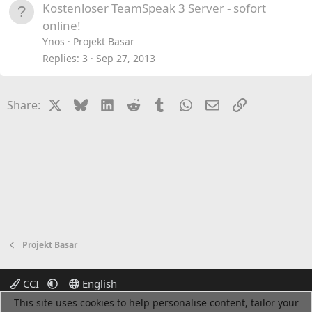
Kostenloser TeamSpeak 3 Server - sofort
online!
Ynos
Projekt Basar
Replies
3
Sep 27, 2013
X
Bluesky
LinkedIn
Reddit
Tumblr
WhatsApp
Email
Link
Share:
Projekt Basar
CCI
English
This site uses cookies to help personalise content, tailor your
Terms and rules
Privacy policy
Help
Home
R