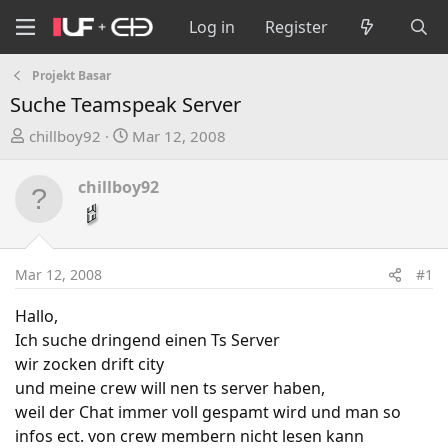
Log in
Register
Projekt Basar
Suche Teamspeak Server
T
S
chillboy92
Mar 12, 2008
h
t
r
a
chillboy92
e
r
a
t
d
d
s
a
Mar 12, 2008
#1
t
t
a
e
Hallo,
r
Ich suche dringend einen Ts Server
t
wir zocken drift city
e
und meine crew will nen ts server haben,
r
weil der Chat immer voll gespamt wird und man so
infos ect. von crew membern nicht lesen kann