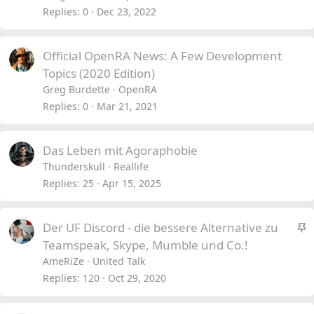
Replies
0
Dec 23, 2022
Official OpenRA News: A Few Development
Topics (2020 Edition)
Greg Burdette
OpenRA
Replies
0
Mar 21, 2021
Das Leben mit Agoraphobie
Thunderskull
Reallife
Replies
25
Apr 15, 2025
S
Der UF Discord - die bessere Alternative zu
t
Teamspeak, Skype, Mumble und Co.!
i
AmeRiZe
United Talk
c
Replies
120
Oct 29, 2020
k
y