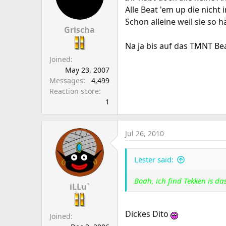
Alle Beat 'em up die nicht
Schon alleine weil sie so 
Grischa
Na ja bis auf das TMNT Be
Joined
May 23, 2007
Messages
4,499
Reaction score
1
Jul 26, 2010
Lester said:
Boah, ich find Tekken is d
iLLu`
Dickes Dito
Joined