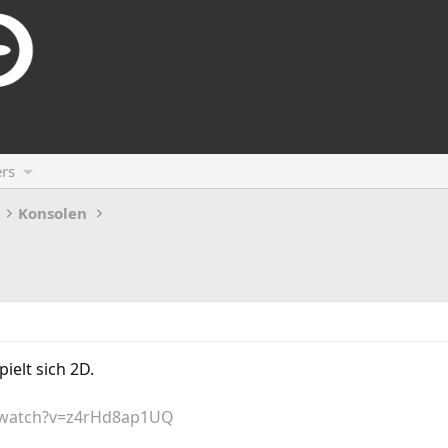
rs
Konsolen
pielt sich 2D.
/watch?v=z4rHd8ap1UQ