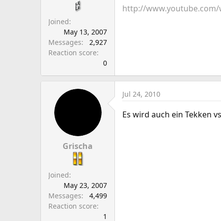
a
e
http://www.youtube.com/
r
Joined
t
May 13, 2007
e
Messages
2,927
r
Reaction score
0
Jul 24, 2010
Es wird auch ein Tekken vs
Grischa
Joined
May 23, 2007
Messages
4,499
Reaction score
1