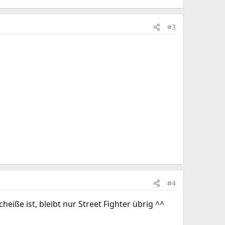
#3
#4
iße ist, bleibt nur Street Fighter übrig ^^