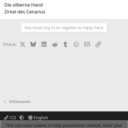
Die silberne Hand
Zirkel des Cenarius
You must log in or register to reply here.
X
Bluesky
LinkedIn
Reddit
Tumblr
WhatsApp
Email
Link
Share:
Rollenspiele
CCI
English
This site uses cookies to help personalise content, tailor your
R