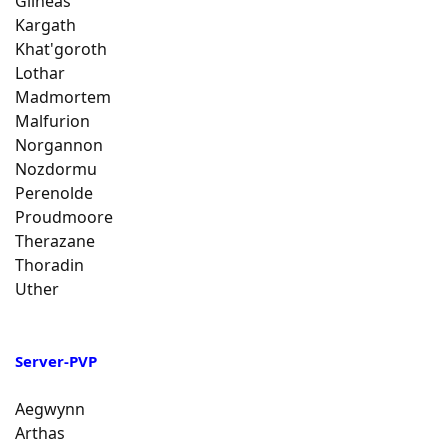
Gilneas
Kargath
Khat'goroth
Lothar
Madmortem
Malfurion
Norgannon
Nozdormu
Perenolde
Proudmoore
Therazane
Thoradin
Uther
Server-PVP
Aegwynn
Arthas