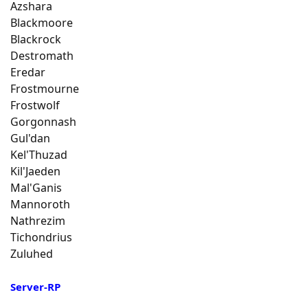
Azshara
Blackmoore
Blackrock
Destromath
Eredar
Frostmourne
Frostwolf
Gorgonnash
Gul'dan
Kel'Thuzad
Kil'Jaeden
Mal'Ganis
Mannoroth
Nathrezim
Tichondrius
Zuluhed
Server-RP