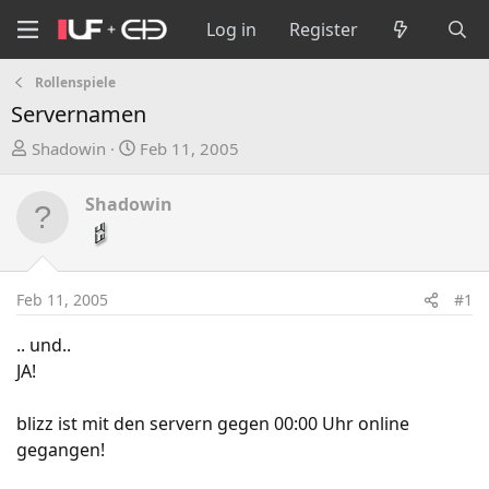
Log in
Register
Rollenspiele
Servernamen
T
S
Shadowin
Feb 11, 2005
h
t
r
a
Shadowin
e
r
a
t
d
d
s
a
Feb 11, 2005
#1
t
t
a
e
.. und..
r
JA!
t
e
blizz ist mit den servern gegen 00:00 Uhr online
r
gegangen!