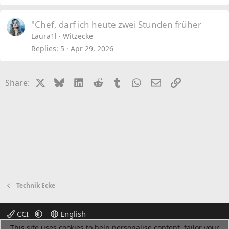
"Chef, darf ich heute zwei Stunden früher
Laura1l
Witzecke
Replies
5
Apr 29, 2026
X
Bluesky
LinkedIn
Reddit
Tumblr
WhatsApp
Email
Link
Share:
Technik Ecke
CCI
English
This site uses cookies to help personalise content, tailor your