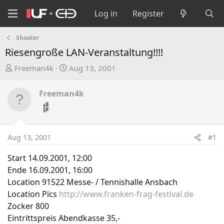
Log in
Register
Shooter
Riesengroße LAN-Veranstaltung!!!!
T
S
Freeman4k
Aug 13, 2001
h
t
r
a
Freeman4k
e
r
a
t
d
d
s
a
Aug 13, 2001
#1
t
t
a
e
Start 14.09.2001, 12:00
r
Ende 16.09.2001, 16:00
t
Location 91522 Messe- / Tennishalle Ansbach
e
Location Pics
http://www.franken-frag-festival.de
r
Zocker 800
Eintrittspreis Abendkasse 35,-