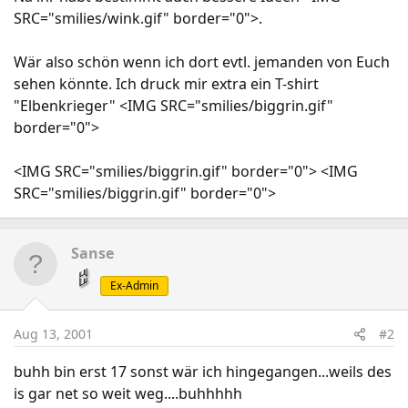
SRC="smilies/wink.gif" border="0">.
Wär also schön wenn ich dort evtl. jemanden von Euch
sehen könnte. Ich druck mir extra ein T-shirt
"Elbenkrieger" <IMG SRC="smilies/biggrin.gif"
border="0">
<IMG SRC="smilies/biggrin.gif" border="0"> <IMG
SRC="smilies/biggrin.gif" border="0">
Sanse
Ex-Admin
Aug 13, 2001
#2
buhh bin erst 17 sonst wär ich hingegangen...weils des
is gar net so weit weg....buhhhhh