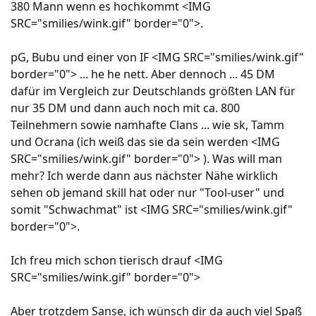
380 Mann wenn es hochkommt <IMG
SRC="smilies/wink.gif" border="0">.
pG, Bubu und einer von IF <IMG SRC="smilies/wink.gif"
border="0"> ... he he nett. Aber dennoch ... 45 DM
dafür im Vergleich zur Deutschlands größten LAN für
nur 35 DM und dann auch noch mit ca. 800
Teilnehmern sowie namhafte Clans ... wie sk, Tamm
und Ocrana (ich weiß das sie da sein werden <IMG
SRC="smilies/wink.gif" border="0"> ). Was will man
mehr? Ich werde dann aus nächster Nähe wirklich
sehen ob jemand skill hat oder nur "Tool-user" und
somit "Schwachmat" ist <IMG SRC="smilies/wink.gif"
border="0">.
Ich freu mich schon tierisch drauf <IMG
SRC="smilies/wink.gif" border="0">
Aber trotzdem Sanse, ich wünsch dir da auch viel Spaß