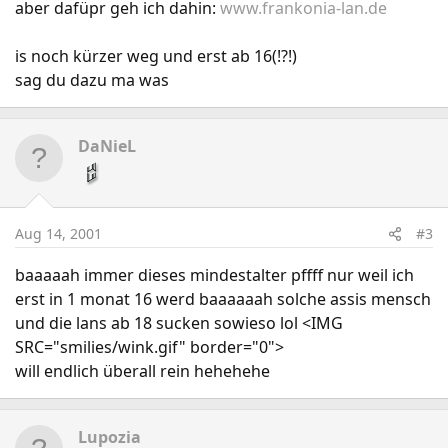
aber dafüpr geh ich dahin:
www.frankonia-lan.de
is noch kürzer weg und erst ab 16(!?!)
sag du dazu ma was
DaNieL
Aug 14, 2001
#3
baaaaah immer dieses mindestalter pffff nur weil ich
erst in 1 monat 16 werd baaaaaah solche assis mensch
und die lans ab 18 sucken sowieso lol <IMG
SRC="smilies/wink.gif" border="0">
will endlich überall rein hehehehe
Lupozia