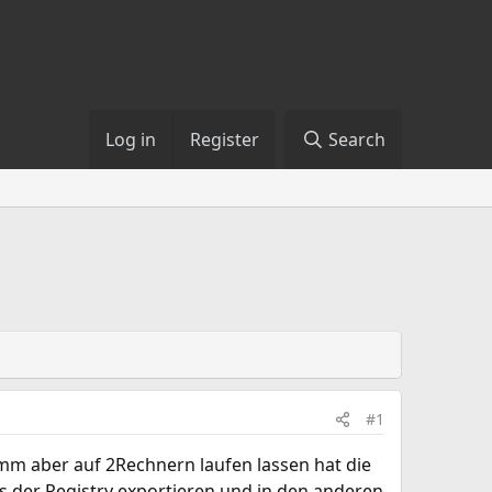
Log in
Register
Search
#1
mm aber auf 2Rechnern laufen lassen hat die
us der Registry exportieren und in den anderen