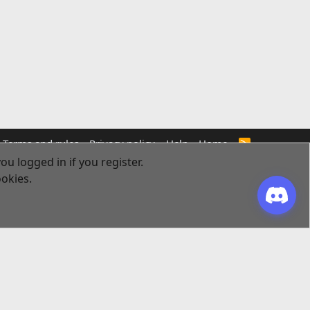
Terms and rules
Privacy policy
Help
Home
R
S
ou logged in if you register.
S
ookies.