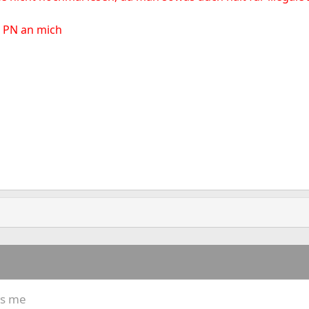
 PN an mich
ws me