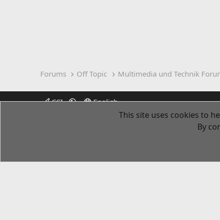
Forums
Off Topic
Multimedia und Technik Foru
CCI
English
This site uses cookies to he
By con