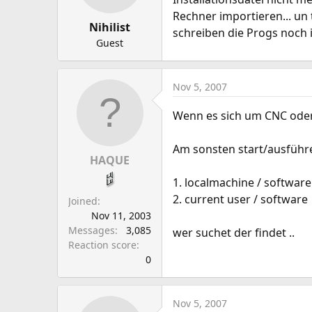
a
e
Rechner importieren... un
r
Nihilist
schreiben die Progs noch i
t
Guest
e
r
Nov 5, 2007
Wenn es sich um CNC oder
Am sonsten start/ausführ
HAQUE
1. localmachine / software
2. current user / software
Joined
Nov 11, 2003
Messages
3,085
wer suchet der findet ..
Reaction score
0
Nov 5, 2007