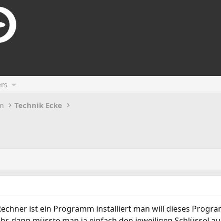
rs
m
Technik Ecke
hner ist ein Programm installiert man will dieses Progra
ehr, dann müsste man ja einfach den jeweiligen Schlüssel a