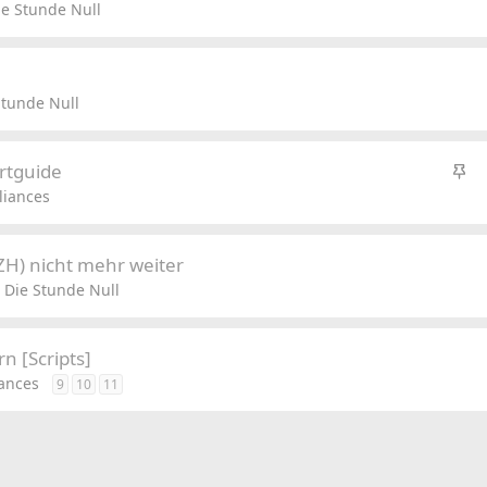
e Stunde Null
tunde Null
S
rtguide
t
liances
i
c
ZH) nicht mehr weiter
k
 Die Stunde Null
y
n [Scripts]
ances
9
10
11