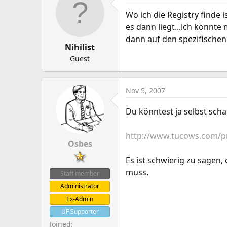
Wo ich die Registry finde 
es dann liegt...ich könnte
dann auf den spezifischen
Nihilist
Guest
Nov 5, 2007
Du könntest ja selbst scha
http://www.tucows.com/p
Osbes
Es ist schwierig zu sagen,
muss.
Staff member
Administrator
Ex-Admin
UF Supporter
Joined