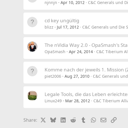
njnnjn
Apr 10, 2012
C&C Generals und Di
cd key ungültig
blizz
Jul 17, 2012
C&C Generals und Die S
The nVidia Way 2.0 - OpaSmash's Sta
OpaSmash
Apr 24, 2014
C&C Tiberium Al
Komme nach der jeweils 1. Mission (
piet2006
Aug 27, 2010
C&C Generals und
Legale Tools, die das Leben erleichter
Linux249
Mar 28, 2012
C&C Tiberium Alli
X
Bluesky
LinkedIn
Reddit
Tumblr
WhatsApp
Email
Link
Share: