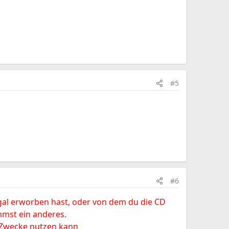
#5
#6
gal erworben hast, oder von dem du die CD
mmst ein anderes.
e Zwecke nutzen kann