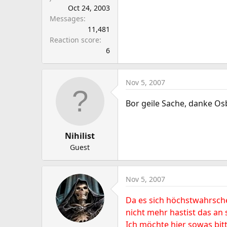
Oct 24, 2003
Messages
11,481
Reaction score
6
Nov 5, 2007
Bor geile Sache, danke Os
Nihilist
Guest
Nov 5, 2007
Da es sich höchstwahrsch
nicht mehr hastist das an
Ich möchte hier sowas bit