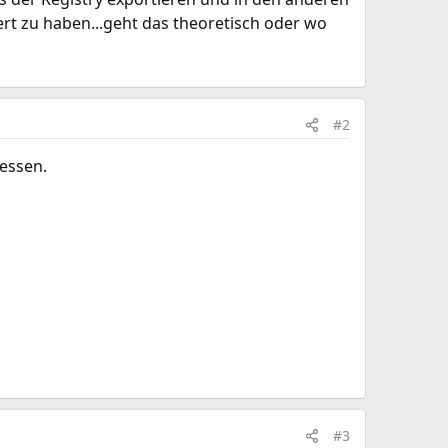
ert zu haben...geht das theoretisch oder wo
#2
essen.
#3