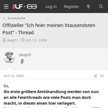
Log in
Register
Kuschelecke
Offizieller "Ich feier meinen Xtausendsten
Post" - Thread
T
S
skep1l
Oct 13, 2008
h
t
r
a
skep1l
e
r
a
t
d
d
s
a
Oct 13, 2008
#1
t
t
a
e
So,
r
Als erste größere Amtshandlung werden von nun
t
an alle Feierthreads wie viele Posts man doch
e
macht, in diesen einen hier verlagert.
r