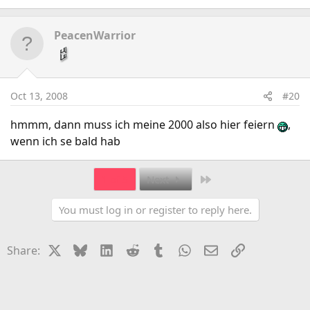
PeacenWarrior
Oct 13, 2008
#20
hmmm, dann muss ich meine 2000 also hier feiern
,
wenn ich se bald hab
Last
1 of 5
Next
You must log in or register to reply here.
X
Bluesky
LinkedIn
Reddit
Tumblr
WhatsApp
Email
Link
Share: