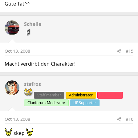
Gute Tat^^
Schelle
Oct 13, 2008
#15
Macht verdirbt den Charakter!
stefros
Staff member
Administrator
Clanleader
Clanforum-Moderator
UF Supporter
Oct 13, 2008
#16
skep