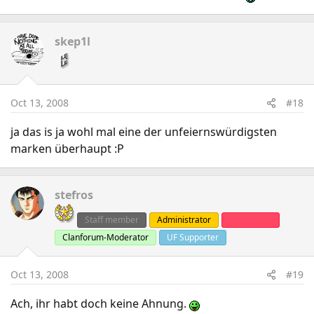
skep1l
Oct 13, 2008
#18
ja das is ja wohl mal eine der unfeiernswürdigsten
marken überhaupt :P
stefros
Staff member
Administrator
Clanleader
Clanforum-Moderator
UF Supporter
Oct 13, 2008
#19
Ach, ihr habt doch keine Ahnung.