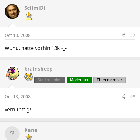
ScHmiDi
Oct 13, 2008
#7
Wuhu, hatte vorhin 13k -_-
brainsheep
Staff member
Moderator
Ehrenmember
Oct 13, 2008
#8
vernünftig!
Kane