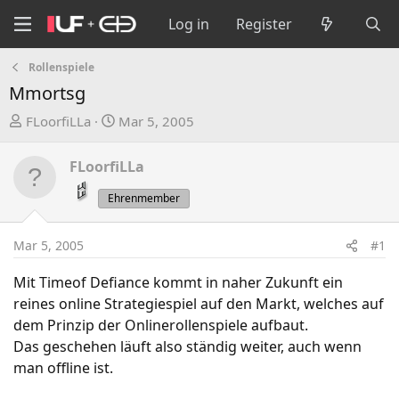
Log in
Register
Rollenspiele
Mmortsg
T
S
FLoorfiLLa
Mar 5, 2005
h
t
r
a
FLoorfiLLa
e
r
a
t
Ehrenmember
d
d
s
a
Mar 5, 2005
#1
t
t
a
e
Mit Timeof Defiance kommt in naher Zukunft ein
r
reines online Strategiespiel auf den Markt, welches auf
t
dem Prinzip der Onlinerollenspiele aufbaut.
e
Das geschehen läuft also ständig weiter, auch wenn
r
man offline ist.