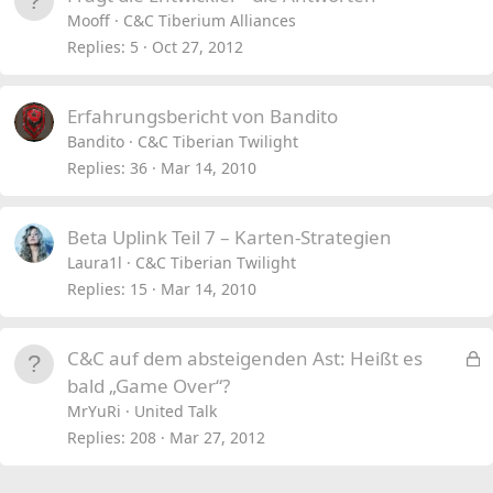
Mooff
C&C Tiberium Alliances
Replies
5
Oct 27, 2012
Erfahrungsbericht von Bandito
Bandito
C&C Tiberian Twilight
Replies
36
Mar 14, 2010
Beta Uplink Teil 7 – Karten-Strategien
Laura1l
C&C Tiberian Twilight
Replies
15
Mar 14, 2010
L
C&C auf dem absteigenden Ast: Heißt es
o
bald „Game Over“?
c
MrYuRi
United Talk
k
Replies
208
Mar 27, 2012
e
d