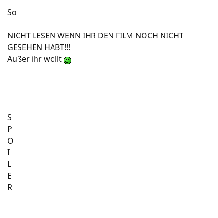
So
NICHT LESEN WENN IHR DEN FILM NOCH NICHT
GESEHEN HABT!!!
Außer ihr wollt
S
P
O
I
L
E
R