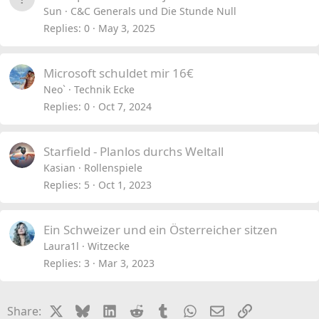
Sun
C&C Generals und Die Stunde Null
Replies
0
May 3, 2025
Microsoft schuldet mir 16€
Neo`
Technik Ecke
Replies
0
Oct 7, 2024
Starfield - Planlos durchs Weltall
Kasian
Rollenspiele
Replies
5
Oct 1, 2023
Ein Schweizer und ein Österreicher sitzen
Laura1l
Witzecke
Replies
3
Mar 3, 2023
X
Bluesky
LinkedIn
Reddit
Tumblr
WhatsApp
Email
Link
Share: