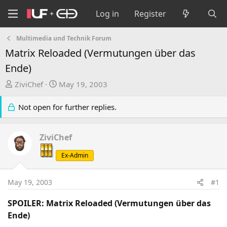
Log in
Register
Multimedia und Technik Forum
Matrix Reloaded (Vermutungen über das
Ende)
T
S
ZiviChef
May 19, 2003
h
t
r
a
Not open for further replies.
e
r
a
t
ZiviChef
d
d
s
a
Ex-Admin
t
t
a
e
May 19, 2003
#1
r
t
SPOILER: Matrix Reloaded (Vermutungen über das
e
Ende)
r