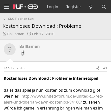
Log in
Register
C&C Tiberian Sun
Kostenlosee Download : Probleme
T
S
Balllaman
Feb 17, 2010
h
t
r
a
Balllaman
e
r
a
t
d
d
s
a
Feb 17, 2010
#1
t
t
a
e
Kostenloses Download : Probleme/Internetspiel
r
t
da es das spiel ja nun kostenlos zum download gibt
e
wie hier :
http://www.united-forum.de/united-t...-red-
r
alert-und-tiberian-dawn-kostenlos-94160/
zu sehen
würde ich gerne in erfahrung bringen wie man es im