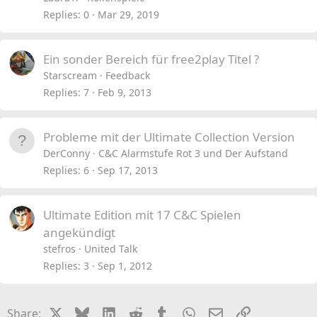
Replies
0
Mar 29, 2019
Ein sonder Bereich für free2play Titel ?
Starscream
Feedback
Replies
7
Feb 9, 2013
Probleme mit der Ultimate Collection Version
DerConny
C&C Alarmstufe Rot 3 und Der Aufstand
Replies
6
Sep 17, 2013
Ultimate Edition mit 17 C&C Spielen
angekündigt
stefros
United Talk
Replies
3
Sep 1, 2012
X
Bluesky
LinkedIn
Reddit
Tumblr
WhatsApp
Email
Link
Share: