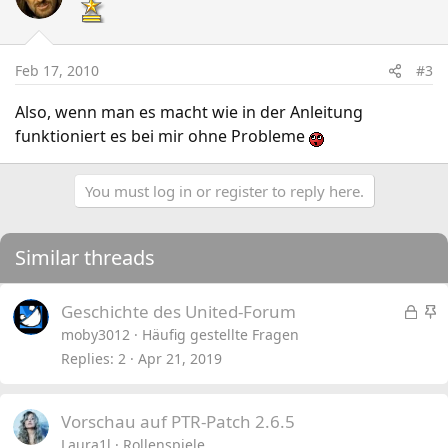
Feb 17, 2010
#3
Also, wenn man es macht wie in der Anleitung
funktioniert es bei mir ohne Probleme
You must log in or register to reply here.
Similar threads
L
S
Geschichte des United-Forum
o
t
moby3012
Häufig gestellte Fragen
c
i
Replies
2
Apr 21, 2019
k
c
e
k
Vorschau auf PTR-Patch 2.6.5
d
y
Laura1l
Rollenspiele