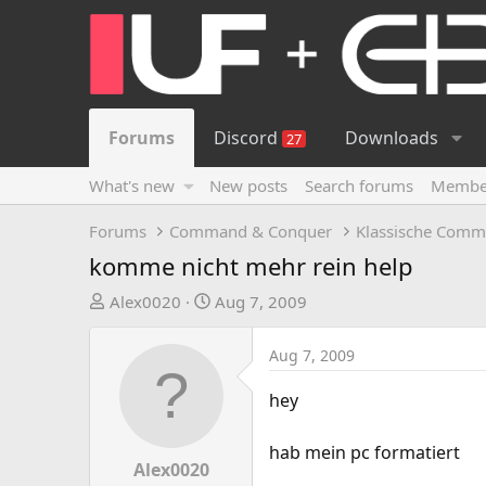
Forums
Discord
Downloads
27
What's new
New posts
Search forums
Membe
Forums
Command & Conquer
Klassische Comm
komme nicht mehr rein help
T
S
Alex0020
Aug 7, 2009
h
t
r
a
Aug 7, 2009
e
r
a
t
hey
d
d
s
a
hab mein pc formatiert
t
t
Alex0020