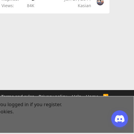
Views
84K
Kasian
Terms and rules
Privacy policy
Help
Home
R
S
ou logged in if you register.
S
ookies.