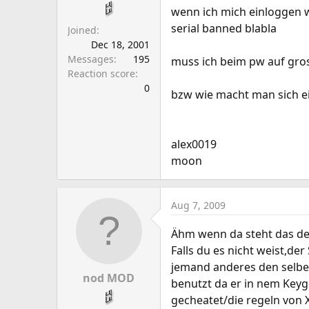
a
e
wenn ich mich einloggen wi
r
serial banned blabla
Joined
t
Dec 18, 2001
e
Messages
195
muss ich beim pw auf gro
r
Reaction score
0
bzw wie macht man sich ei
alex0019
moon
Aug 7, 2009
Ähm wenn da steht das de
Falls du es nicht weist,de
jemand anderes den selbe
nod MOD
benutzt da er in nem Keyg
gecheatet/die regeln von 