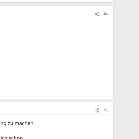
#4
#5
bung zu machen
dich schon