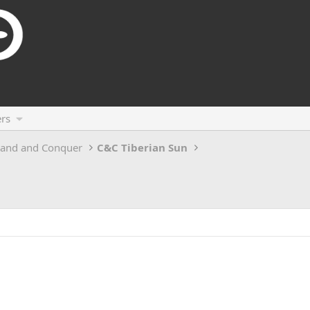
rs
and and Conquer
C&C Tiberian Sun