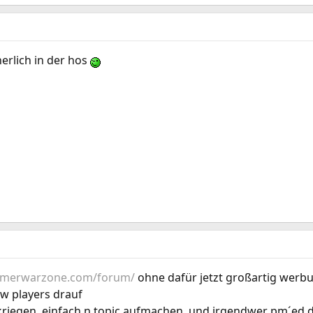
herlich in der hos
amerwarzone.com/forum/
ohne dafür jetzt großartig wer
ww players drauf
 kriegen, einfach n topic aufmachen, und irgendwer pm´ed 