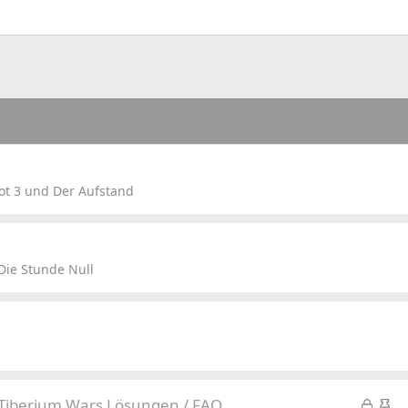
ot 3 und Der Aufstand
Die Stunde Null
L
S
iberium Wars Lösungen / FAQ