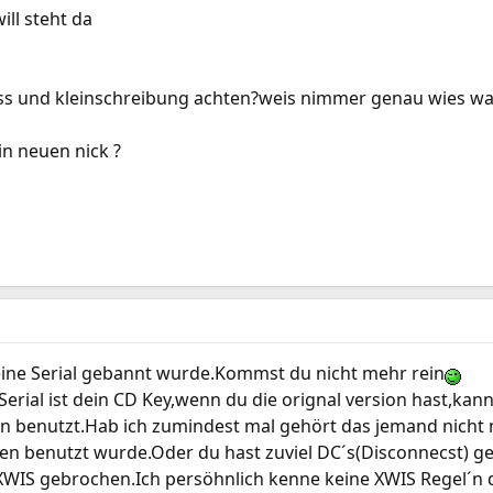
ll steht da
ss und kleinschreibung achten?weis nimmer genau wies w
n neuen nick ?
ine Serial gebannt wurde.Kommst du nicht mehr rein
r Serial ist dein CD Key,wenn du die orignal version hast,ka
n benutzt.Hab ich zumindest mal gehört das jemand nicht 
en benutzt wurde.Oder du hast zuviel DC´s(Disconnecst) g
XWIS gebrochen.Ich persöhnlich kenne keine XWIS Regel´n d