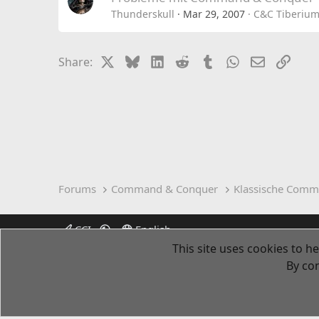
Thunderskull
Mar 29, 2007
C&C Tiberium
X
Bluesky
LinkedIn
Reddit
Tumblr
WhatsApp
Email
Link
Share:
Forums
Command & Conquer
Klassische Comm
CCI
English
This site uses cookies to he
By con