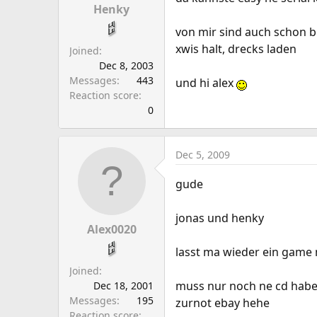
Henky
von mir sind auch schon b
xwis halt, drecks laden
Joined
Dec 8, 2003
Messages
443
und hi alex
Reaction score
0
Dec 5, 2009
gude
jonas und henky
Alex0020
lasst ma wieder ein game 
Joined
muss nur noch ne cd haben 
Dec 18, 2001
Messages
195
zurnot ebay hehe
Reaction score