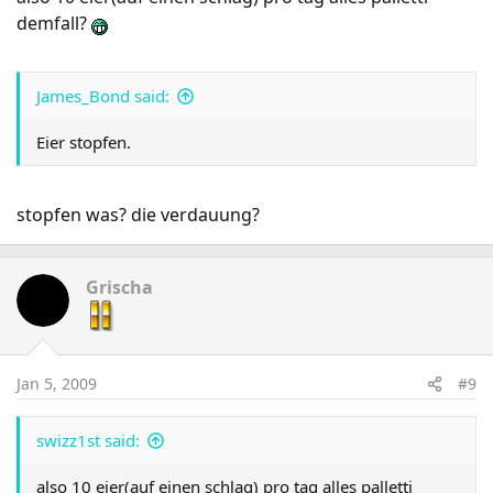
demfall?
James_Bond said:
Eier stopfen.
stopfen was? die verdauung?
Grischa
Jan 5, 2009
#9
swizz1st said:
also 10 eier(auf einen schlag) pro tag alles palletti