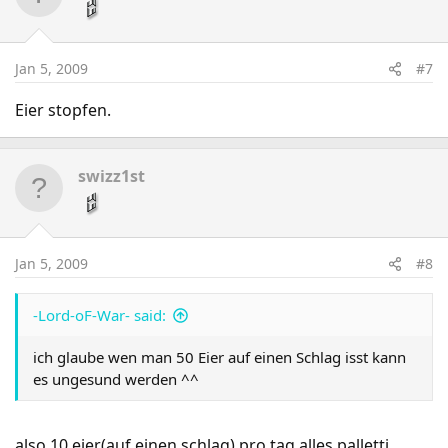
Jan 5, 2009
#7
Eier stopfen.
swizz1st
Jan 5, 2009
#8
-Lord-oF-War- said:
ich glaube wen man 50 Eier auf einen Schlag isst kann
es ungesund werden ^^
also 10 eier(auf einen schlag) pro tag alles palletti