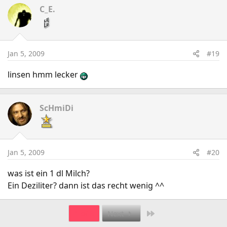
C_E.
Jan 5, 2009
#19
linsen hmm lecker
ScHmiDi
Jan 5, 2009
#20
was ist ein 1 dl Milch?
Ein Deziliter? dann ist das recht wenig ^^
Last
1 of 8
Next