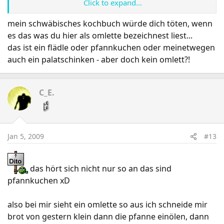
Click to expand...
1 dl Wasser
mein schwäbisches kochbuch würde dich töten, wenn
es das was du hier als omlette bezeichnest liest...
1 KL Salz
das ist ein flädle oder pfannkuchen oder meinetwegen
auch ein palatschinken - aber doch kein omlett?!
1 Ei
Alle Zutaten in einer Schüssel verrühren
C_E.
Etwa 1/3 der Menge in die erhitzte Bratpfanne geben
und warten, bis die Omelette etwas braun ist -
Omelette drehen (ich werfe sie immer hoch ist aber nur
Jan 5, 2009
was für Könner ^^)und noch mal kurz braten.
#13
ist ziemlich einfach zu machen un gut zu merken ^^
das hört sich nicht nur so an das sind
pfannkuchen xD
also bei mir sieht ein omlette so aus ich schneide mir
brot von gestern klein dann die pfanne einölen, dann