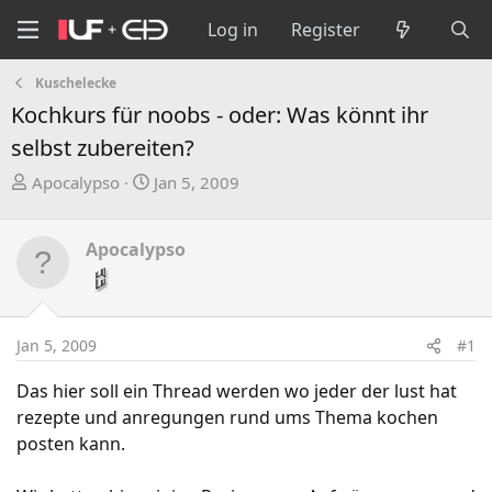
Log in
Register
Kuschelecke
Kochkurs für noobs - oder: Was könnt ihr
selbst zubereiten?
T
S
Apocalypso
Jan 5, 2009
h
t
r
a
Apocalypso
e
r
a
t
d
d
s
a
Jan 5, 2009
#1
t
t
a
e
Das hier soll ein Thread werden wo jeder der lust hat
r
rezepte und anregungen rund ums Thema kochen
t
posten kann.
e
r