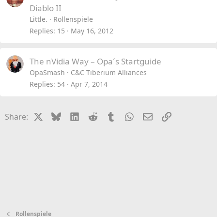
y
Diablo II
Little.
Rollenspiele
Replies
15
May 16, 2012
The nVidia Way – Opa´s Startguide
OpaSmash
C&C Tiberium Alliances
Replies
54
Apr 7, 2014
X
Bluesky
LinkedIn
Reddit
Tumblr
WhatsApp
Email
Link
Share:
Rollenspiele