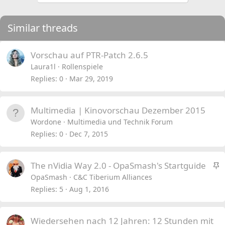
Similar threads
Vorschau auf PTR-Patch 2.6.5
Laura1l
Rollenspiele
Replies
0
Mar 29, 2019
Multimedia | Kinovorschau Dezember 2015
Wordone
Multimedia und Technik Forum
Replies
0
Dec 7, 2015
S
The nVidia Way 2.0 - OpaSmash's Startguide
t
OpaSmash
C&C Tiberium Alliances
i
Replies
5
Aug 1, 2016
c
k
Wiedersehen nach 12 Jahren: 12 Stunden mit