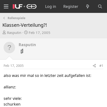
Log in
Register
Rollenspiele
Klassen-Verteilung?!
T
S
Rasputin
Feb 17, 2005
h
t
r
a
Rasputin
e
r
a
t
d
d
s
a
Feb 17, 2005
#1
t
t
a
e
also was mir mal so in letzter zeit aufgefallen ist:
r
t
allianz:
e
r
sehr viele:
schurken