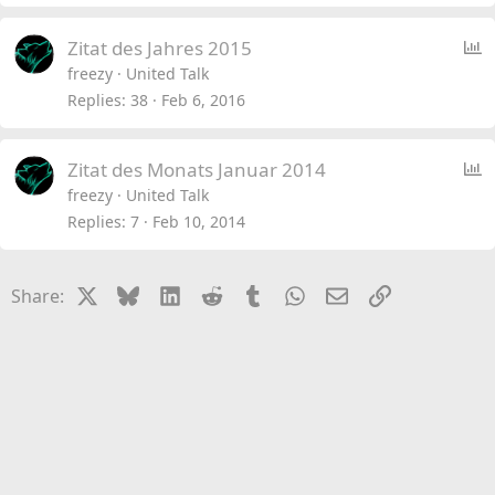
l
P
Zitat des Jahres 2015
o
freezy
United Talk
l
Replies
38
Feb 6, 2016
l
P
Zitat des Monats Januar 2014
o
freezy
United Talk
l
Replies
7
Feb 10, 2014
l
X
Bluesky
LinkedIn
Reddit
Tumblr
WhatsApp
Email
Link
Share: