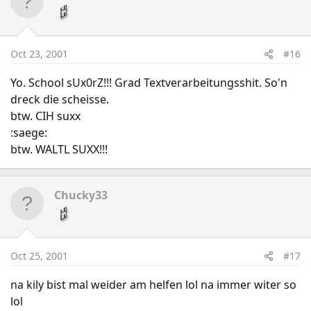
Oct 23, 2001
#16
Yo. School sUx0rZ!!! Grad Textverarbeitungsshit. So'n
dreck die scheisse.
btw. CIH suxx
:saege:
btw. WALTL SUXX!!!
Chucky33
Oct 25, 2001
#17
na kily bist mal weider am helfen lol na immer witer so
lol