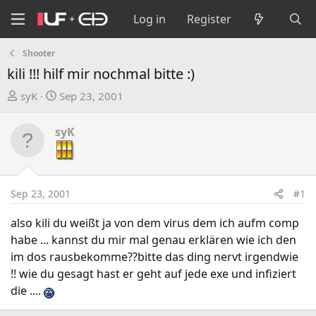
Log in
Register
Shooter
kili !!! hilf mir nochmal bitte :)
T
S
syK
Sep 23, 2001
h
t
r
a
syK
e
r
a
t
d
d
s
a
Sep 23, 2001
#1
t
t
a
e
also kili du weißt ja von dem virus dem ich aufm comp
r
habe ... kannst du mir mal genau erklären wie ich den
t
im dos rausbekomme??bitte das ding nervt irgendwie
e
!! wie du gesagt hast er geht auf jede exe und infiziert
r
die ....