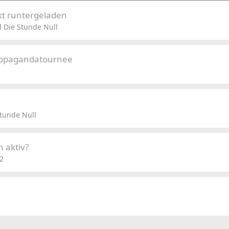
kt runtergeladen
 Die Stunde Null
Propagandatournee
tunde Null
 aktiv?
2