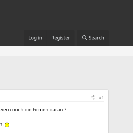
Log in
Register
Search
#1
eiern noch die Firmen daran ?
nn.