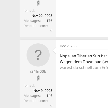
a
e
r
Joined
t
Nov 22, 2008
e
Messages
176
r
Reaction score
0
Dec 2, 2008
Nope, an Tiberian Sun hat 
Wegen dem Download (wenn
wärest du schnell zum E
r34ln00b
Joined
Nov 9, 2008
Messages
146
Reaction score
0