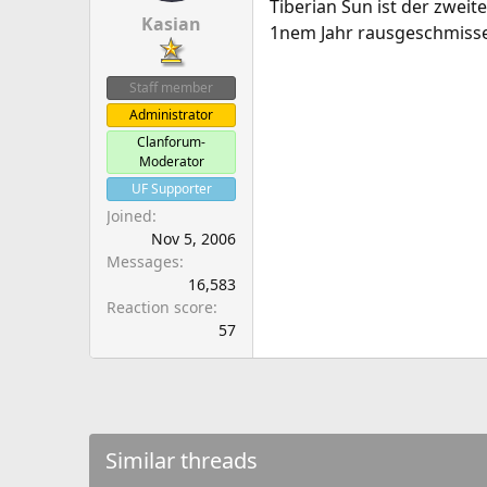
Tiberian Sun ist der zwei
Kasian
1nem Jahr rausgeschmiss
Staff member
Administrator
Clanforum-
Moderator
UF Supporter
Joined
Nov 5, 2006
Messages
16,583
Reaction score
57
Similar threads