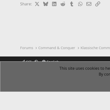
X
Bluesky
LinkedIn
Reddit
Tumblr
WhatsApp
Email
Link
Share:
Forums
Command & Conquer
Klassische Comm
CCI
English
This site uses cookies to he
By con