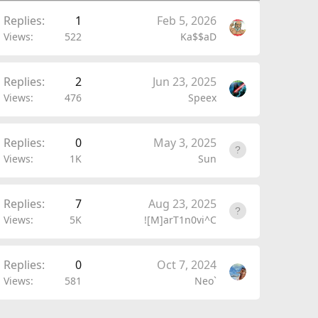
Replies
1
Feb 5, 2026
Views
522
Ka$$aD
Replies
2
Jun 23, 2025
Views
476
Speex
Replies
0
May 3, 2025
Views
1K
Sun
Replies
7
Aug 23, 2025
Views
5K
![M]arT1n0vi^C
Replies
0
Oct 7, 2024
Views
581
Neo`