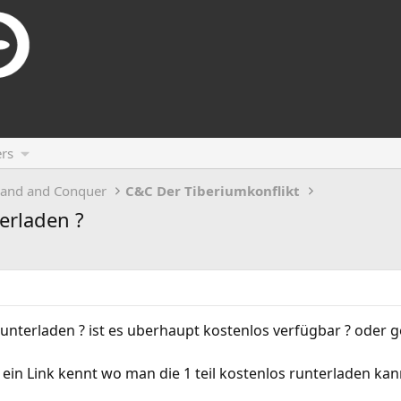
rs
and and Conquer
C&C Der Tiberiumkonflikt
erladen ?
nterladen ? ist es uberhaupt kostenlos verfügbar ? oder g
 ein Link kennt wo man die 1 teil kostenlos runterladen ka