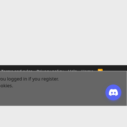
Terms and rules
Privacy policy
Help
Home
R
S
ou logged in if you register.
S
ookies.