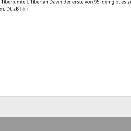
te Tiberiumteil, Tiberian Dawn der erste von 95, den gibt 
en, DL zB
hier