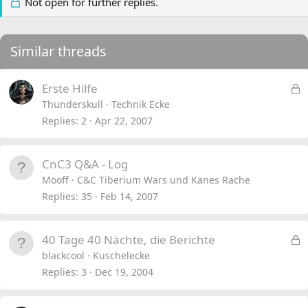
Not open for further replies.
Similar threads
L
Erste Hilfe
o
Thunderskull
Technik Ecke
c
Replies
2
Apr 22, 2007
k
e
CnC3 Q&A - Log
d
Mooff
C&C Tiberium Wars und Kanes Rache
Replies
35
Feb 14, 2007
L
40 Tage 40 Nächte, die Berichte
o
blackcool
Kuschelecke
c
Replies
3
Dec 19, 2004
k
e