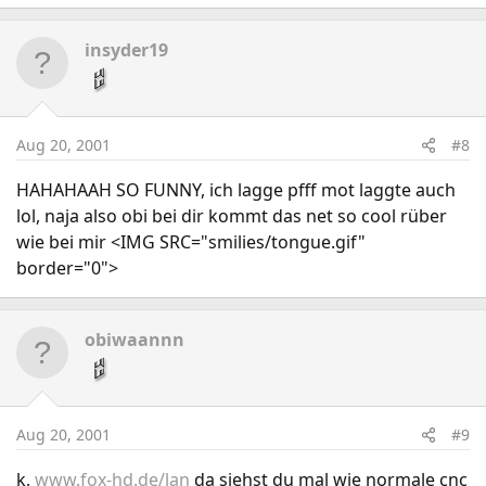
insyder19
Aug 20, 2001
#8
HAHAHAAH SO FUNNY, ich lagge pfff mot laggte auch
lol, naja also obi bei dir kommt das net so cool rüber
wie bei mir <IMG SRC="smilies/tongue.gif"
border="0">
obiwaannn
Aug 20, 2001
#9
k,
www.fox-hd.de/lan
da siehst du mal wie normale cnc