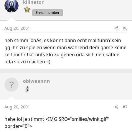
kilinator
Ehrenmember
Aug 20, 2001
#6
heh stimm j0nAs, es könnt dann echt mal funnY sein
gg ihn zu spielen wenn man während dem game keine
zeit mehr hat aufs klo zu gehen oda sich nen kaffee
oda so zu machen =)
obiwaannn
Aug 20, 2001
#7
hehe lol ja stimmt <IMG SRC="smilies/wink.gif"
border="0">