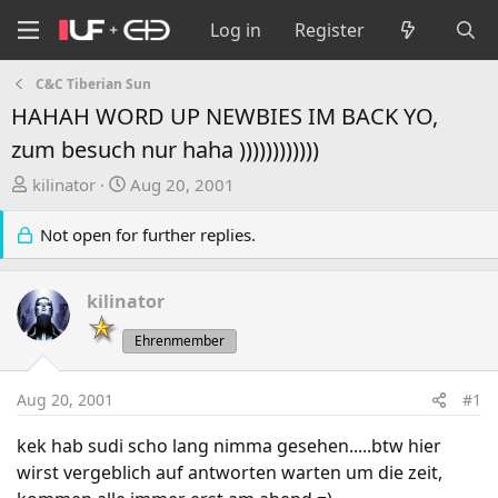
Log in
Register
C&C Tiberian Sun
HAHAH WORD UP NEWBIES IM BACK YO,
zum besuch nur haha ))))))))))))
T
S
kilinator
Aug 20, 2001
h
t
r
a
Not open for further replies.
e
r
a
t
kilinator
d
d
s
a
Ehrenmember
t
t
a
e
Aug 20, 2001
#1
r
t
kek hab sudi scho lang nimma gesehen.....btw hier
e
wirst vergeblich auf antworten warten um die zeit,
r