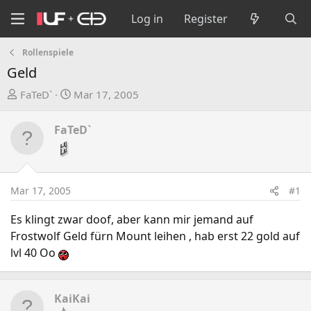
Log in
Register
Rollenspiele
Geld
T
S
FaTeD`
Mar 17, 2005
h
t
r
a
FaTeD`
e
r
a
t
d
d
s
a
Mar 17, 2005
#1
t
t
a
e
Es klingt zwar doof, aber kann mir jemand auf
r
Frostwolf Geld fürn Mount leihen , hab erst 22 gold auf
t
lvl 40 Oo
e
r
KaiKai