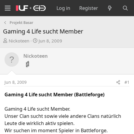
Log in
Register
Projekt Basar
Gaming 4 Life sucht Member
T
S
Nickoteen
Jun 8, 2009
h
t
r
a
Nickoteen
e
r
a
t
d
d
s
a
Jun 8, 2009
#1
t
t
a
e
Gaming 4 Life sucht Member (Battleforge)
r
t
Gaming 4 Life sucht Member.
e
Unser Clan sucht sowie viele andere Clans natürlich
r
Leute die wirklich aktiv spielen.
Wir suchen im moment Spieler in Battleforge.