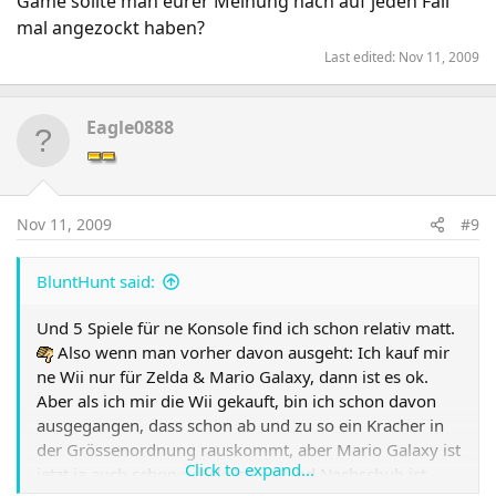
Game sollte man eurer Meinung nach auf jeden Fall
mal angezockt haben?
Last edited:
Nov 11, 2009
Eagle0888
Nov 11, 2009
#9
BluntHunt said:
Und 5 Spiele für ne Konsole find ich schon relativ matt.
Also wenn man vorher davon ausgeht: Ich kauf mir
ne Wii nur für Zelda & Mario Galaxy, dann ist es ok.
Aber als ich mir die Wii gekauft, bin ich schon davon
ausgegangen, dass schon ab und zu so ein Kracher in
der Grössenordnung rauskommt, aber Mario Galaxy ist
Click to expand...
jetzt ja auch schon ne Weile her. Und Nachschub ist