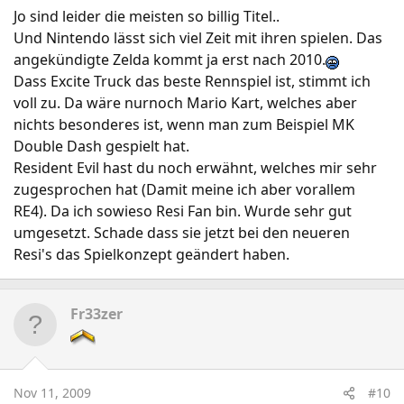
auch nocht nicht sooo in Sicht. Zumindest hab ich nix
Jo sind leider die meisten so billig Titel..
davon in der "Games Aktuell" gelesen. Stattdessen fast
Und Nintendo lässt sich viel Zeit mit ihren spielen. Das
jeden Monat etwas über nen Kracher für PS3 oder
angekündigte Zelda kommt ja erst nach 2010.
Xbox360...
Dass Excite Truck das beste Rennspiel ist, stimmt ich
voll zu. Da wäre nurnoch Mario Kart, welches aber
nichts besonderes ist, wenn man zum Beispiel MK
Double Dash gespielt hat.
Resident Evil hast du noch erwähnt, welches mir sehr
zugesprochen hat (Damit meine ich aber vorallem
RE4). Da ich sowieso Resi Fan bin. Wurde sehr gut
umgesetzt. Schade dass sie jetzt bei den neueren
Resi's das Spielkonzept geändert haben.
Fr33zer
Nov 11, 2009
#10