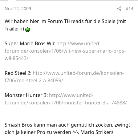
mal recherchieren
Nov 12, 2009
Mario Strikers Charged Football < Weiss gar nicht, ob
#14
ich das schonmal gezockt hab. Aber ich fand bspw.
Wir haben hier im Forum THreads für die Spiele (mit
FIFA Street und MarioBasketball (?) für DS nicht so
Trailern)
pralle. Aber werds mal antesten, wenn du´s
empfiehlst...
Monster Hunter III (kommt bald) < sounds
Super Mario Bros Wii:
http://www.united-
interessting...
Wasn das für Genre?
forum.de/konsolen-f706/wii-new-super-mario-bros-
Super Paper Mario < hat mich enttäuscht
wii-85443/
Red Steel 2:
http://www.united-forum.de/konsolen-
f706/red-steel-2-a-84099/
Monster Hunter 3:
http://www.united-
forum.de/konsolen-f706/monster-hunter-3-a-74888/
Smash Bros kann man auch gemütlich zocken, zwingt
dich ja keiner Pro zu werden ^^. Mario Strikers