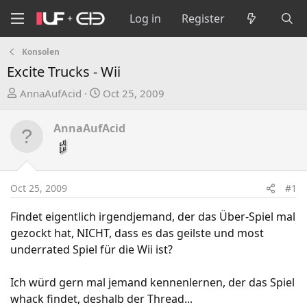
Log in
Register
Konsolen
Excite Trucks - Wii
T
S
AnnaAufAcid
Oct 25, 2009
h
t
r
a
AnnaAufAcid
e
r
a
t
d
d
s
a
Oct 25, 2009
#1
t
t
a
e
Findet eigentlich irgendjemand, der das Über-Spiel mal
r
gezockt hat, NICHT, dass es das geilste und most
t
underrated Spiel für die Wii ist?
e
r
Ich würd gern mal jemand kennenlernen, der das Spiel
whack findet, deshalb der Thread...