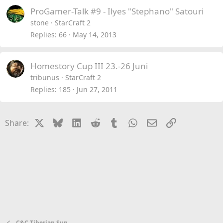
ProGamer-Talk #9 - Ilyes "Stephano" Satouri
stone
StarCraft 2
Replies
66
May 14, 2013
Homestory Cup III 23.-26 Juni
tribunus
StarCraft 2
Replies
185
Jun 27, 2011
X
Bluesky
LinkedIn
Reddit
Tumblr
WhatsApp
Email
Link
Share:
C&C Tiberian Sun