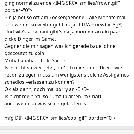
ging normal zu ende <IMG SRC="smilies/frown.gif"
border="0">
Bin ja net so oft am Zocken(hehehe... alle Monate mal
und wenns so weiter geht, naja DIFRA = newbie *g*)
Und wie's auschaut gibt's da ja momentan ein paar
dicke Dinger im Game.
Gegner die mir sagen was ich gerade baue, ohne
gescoutet zu sein.
Muhahahaha.....tolle Sache.
Is es echt so weit jetzt, daß ich mir so nen Dreck wie
recon zulegen muss um wenigstens solche Assi-games
schadlos verlassen zu können?
Ok als dann, noch mal sorry an -BKD-
Is nicht mein Stil so rumzublärren im Chatt
auch wenn da was schiefgelaufen is.
mfg DIF <IMG SRC="smilies/cool.gif" border="0">