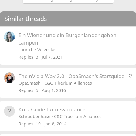
Similar threads
Ein Wiener und ein Burgenländer gehen
campen,
Laura1l
Witzecke
Replies
3
Jul 7, 2021
S
The nVidia Way 2.0 - OpaSmash's Startguide
t
OpaSmash
C&C Tiberium Alliances
i
Replies
5
Aug 1, 2016
c
k
Kurz Guide für new balance
y
Schraubenhase
C&C Tiberium Alliances
Replies
10
Jan 8, 2014