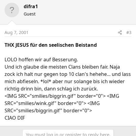
difra1
Guest
Aug 7, 2001
#3
THX JESUS für den seelischen Beistand
LOLO hoffen wir auf Besserung.
Und ich glaube die meisten Clans bleiben fair. Naja
zock ich halt nur gegen top 10 clan's hehehe... und lass
mich abfieseln. *lol* aber nur solange bis ich wieder
richtig drinn bin, dann schlag ich zurück.
<IMG SRC="smilies/biggrin.gif" border="0"> <IMG
SRC="smilies/wink.gif" border="0"> <IMG
SRC="smilies/biggrin.gif" border="0">
CIAO DIF
You must log in or register to reply here.