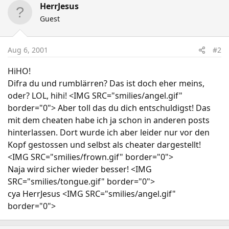
HerrJesus
Guest
Aug 6, 2001
#2
HiHO!
Difra du und rumblärren? Das ist doch eher meins,
oder? LOL, hihi! <IMG SRC="smilies/angel.gif"
border="0"> Aber toll das du dich entschuldigst! Das
mit dem cheaten habe ich ja schon in anderen posts
hinterlassen. Dort wurde ich aber leider nur vor den
Kopf gestossen und selbst als cheater dargestellt!
<IMG SRC="smilies/frown.gif" border="0">
Naja wird sicher wieder besser! <IMG
SRC="smilies/tongue.gif" border="0">
cya HerrJesus <IMG SRC="smilies/angel.gif"
border="0">