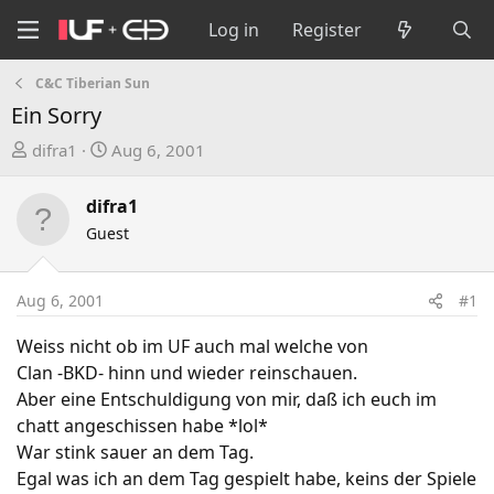
Log in
Register
C&C Tiberian Sun
Ein Sorry
T
S
difra1
Aug 6, 2001
h
t
r
a
difra1
e
r
Guest
a
t
d
d
s
a
Aug 6, 2001
#1
t
t
a
e
Weiss nicht ob im UF auch mal welche von
r
Clan -BKD- hinn und wieder reinschauen.
t
Aber eine Entschuldigung von mir, daß ich euch im
e
chatt angeschissen habe *lol*
r
War stink sauer an dem Tag.
Egal was ich an dem Tag gespielt habe, keins der Spiele