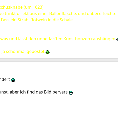
acchusknabe (um 1623).
 trinkt direkt aus einer Ballonflasche, und dabei erleichtert
Fass ein Strahl Rotwein in die Schale.
er was und lässt den unbedarften Kunstbonzen raushängen
 ja schonmal gepostet
undert
st, aber ich find das Bild pervers