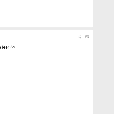
#3
 leer ^^