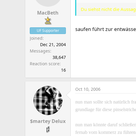
Du siehst nicht die Aussag
MacBeth
saufen führt zur entwäss
UF Supporter
Joined
Dec 21, 2004
Messages
38,647
Reaction score
16
Oct 10, 2006
nun man sollte sich natürlich 
grundlage für diese pinselstrich
$martey Delux
nun man könnte daruf schließen 
fernab vom kommerz zu führen