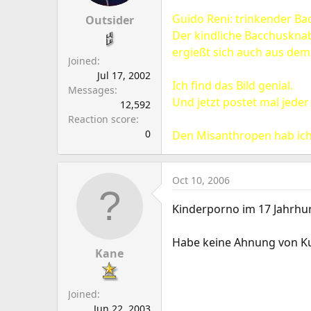
a
e
Guido Reni: trinkender B
r
Outsider
t
Der kindliche Bacchusknabe
e
ergießt sich auch aus dem 
Joined
r
Jul 17, 2002
Ich find das Bild genial.
Messages
Und jetzt postet mal jed
12,592
Reaction score
0
Den Misanthropen hab ich
Oct 10, 2006
Kinderporno im 17 Jahrh
Habe keine Ahnung von Kun
Kane
Joined
Jun 22, 2003