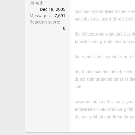
Joined
Dec 18, 2005
das kind symbolisiert dabei sow
Messages
7,691
nacktheit als ausruf für die frei
Reaction score
0
die blätterkrone zeigt auf, das 
künstlers der größte reichtum s
der wein ist ein symbol von fre
der knabe hat eine tiefe bezieh
durch sein urinieren tut er es 
soll
zusammenfassend ist zu sagen d
industrieller unterdrückung füh
die menschheit und ihrem kom