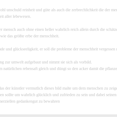
ohl unschuld reinheit und güte als auch die zerbrechlichkeit die der men
heit aller lebewesen.
der mensch auch ohne einen heller wahrlich reich allein durch die schätz
owie das größte erbe der menschheit.
ude und glückseeligkeit, er soll die probleme der menschheit vergessen
ung zur umwelt aufgebaut und nimmt sie sich als vorbild.
dem natürlichen rebensaft gleich und düngt so den acker damit die pflan
as der künstler vermutlich dieses bild malte um dem menschen zu zeige
ren sollte um wahrlich glücklich und zufrieden zu sein und dabei seinen
merziellen gedankengut zu bewahren