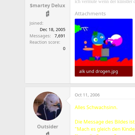
ich vermute wenn der künstler 
$martey Delux
Attachments
Joined
Dec 18, 2005
Messages
7,691
Reaction score
0
alk und drogen.jpg
44.2 KB · Views: 2
Oct 11, 2006
Alles Schwachsinn.
Die Message des Bildes ist
Outsider
"Mach es gleich den Kinde