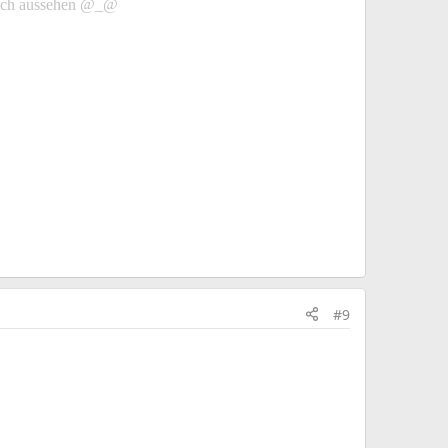
nlich aussehen @_@
#9