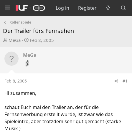
Log in
Register
Rollenspiele
Der Trailer fürs Fernsehen
T
S
MeGa
Feb 8, 2005
h
t
r
a
MeGa
e
r
a
t
d
d
s
a
Feb 8, 2005
#1
t
t
a
e
Hi zusammen,
r
t
schaut Euch mal den Trailer an, der für die
e
Fernsehwerbung erstellt wurde, ist zwar wie das
r
Spieleintro, aber trotzdem sehr gut gemacht (starke
Musik )