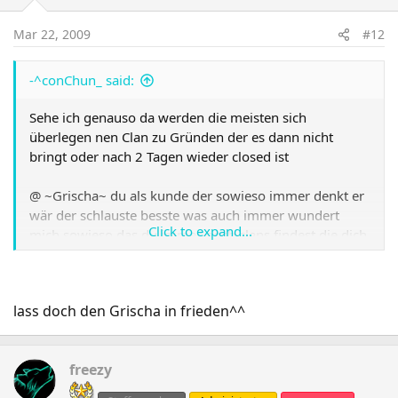
Mar 22, 2009
#12
-^conChun_ said:
Sehe ich genauso da werden die meisten sich
überlegen nen Clan zu Gründen der es dann nicht
bringt oder nach 2 Tagen wieder closed ist
@ ~Grischa~ du als kunde der sowieso immer denkt er
wär der schlauste besste was auch immer wundert
Click to expand...
mich sowieso das du immer noch clans findest die dich
aufnehmen.
"nur meine persöhnliche Meinung"
lass doch den Grischa in frieden^^
freezy