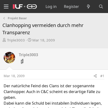
Log in
Register
Projekt Basar
Clanhopping vermeiden durch mehr
Transparenz
T
S
Triple3003
Mar 18, 2009
h
t
r
a
Triple3003
e
r
a
t
d
d
s
a
Mar 18, 2009
#1
t
t
a
e
Der natürliche Feind des Clans ist der sogenannte
r
Clanhopper. Auch in C&C scheint es derartige Fälle zu
t
geben.
e
Dabei kann die Schuld bei instabilen Individuen legen,
r