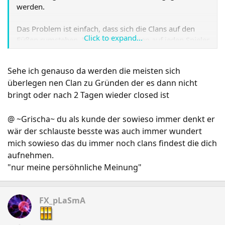
werden.
Das Problem ist einfach, dass sich die Clans auf den
Click to expand...
Füßen rumstehen. In der ESL kommen auf jeden Spieler
der sucht mindestens die doppelte Menge an Clans.
Wenn du jemanden anfragst, sagt er dir dass er noch
Sehe ich genauso da werden die meisten sich
zig andere Angebote prüfen muss.
überlegen nen Clan zu Gründen der es dann nicht
bringt oder nach 2 Tagen wieder closed ist
Und das führt dann eben dazu, dass manche Clans sich
nicht mehr anders zu helfen wissen, als den Leuten das
Blaue vom Himmel zu versprechen.
@ ~Grischa~ du als kunde der sowieso immer denkt er
wär der schlauste besste was auch immer wundert
Hatten wir in C&C ja schon....
mich sowieso das du immer noch clans findest die dich
aufnehmen.
"nur meine persöhnliche Meinung"
FX_pLaSmA