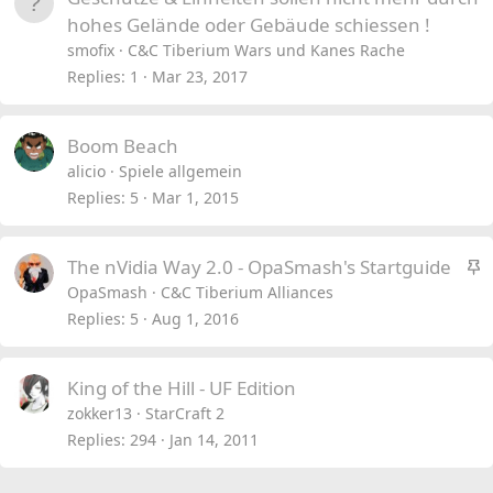
hohes Gelände oder Gebäude schiessen !
smofix
C&C Tiberium Wars und Kanes Rache
Replies
1
Mar 23, 2017
Boom Beach
alicio
Spiele allgemein
Replies
5
Mar 1, 2015
S
The nVidia Way 2.0 - OpaSmash's Startguide
t
OpaSmash
C&C Tiberium Alliances
i
Replies
5
Aug 1, 2016
c
k
King of the Hill - UF Edition
y
zokker13
StarCraft 2
Replies
294
Jan 14, 2011