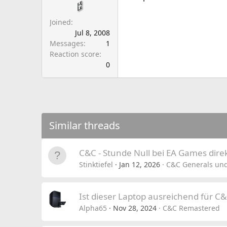
a
e
r
Joined
t
Jul 8, 2008
e
Messages
1
r
Reaction score
0
Similar threads
C&C - Stunde Null bei EA Games dire
Stinktiefel
Jan 12, 2026
C&C Generals und
Ist dieser Laptop ausreichend für C
Alpha65
Nov 28, 2024
C&C Remastered