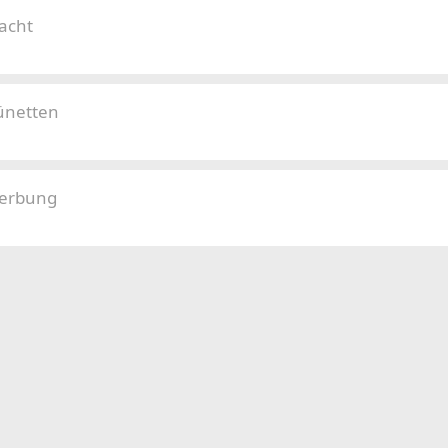
acht
rünetten
Werbung