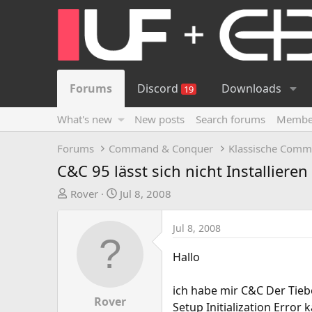
Forums
Discord
Downloads
19
What's new
New posts
Search forums
Membe
Forums
Command & Conquer
Klassische Comm
C&C 95 lässt sich nicht Installieren
T
S
Rover
Jul 8, 2008
h
t
r
a
Jul 8, 2008
e
r
a
t
Hallo
d
d
s
a
ich habe mir C&C Der Tie
t
t
Rover
Setup Initialization Error