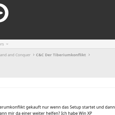
rs
and and Conquer
C&C Der Tiberiumkonflikt
berumkonflikt gekauft nur wenn das Setup startet und dan
 kann mir da einer weiter helfen? Ich habe Win XP