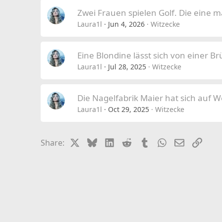
Zwei Frauen spielen Golf. Die eine m
Laura1l
Jun 4, 2026
Witzecke
Eine Blondine lässt sich von einer B
Laura1l
Jul 28, 2025
Witzecke
Die Nagelfabrik Maier hat sich auf 
Laura1l
Oct 29, 2025
Witzecke
X
Bluesky
LinkedIn
Reddit
Tumblr
WhatsApp
Email
Link
Share: