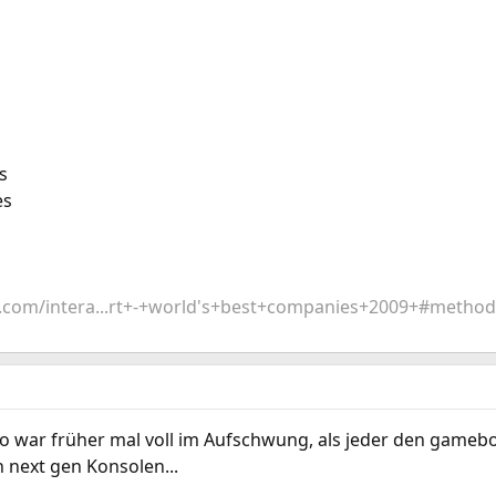
s
es
.com/intera...rt+-+world's+best+companies+2009+#metho
 war früher mal voll im Aufschwung, als jeder den gameboy
 next gen Konsolen...