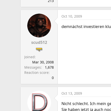
213
Oct 10, 2009
demnächst investieren klu
scud512
Joined
Mar 30, 2008
Messages
1,678
Reaction score
0
Oct 13, 2009
Nicht schlecht. Ich mein 
Sie haben jetzt ja auch no