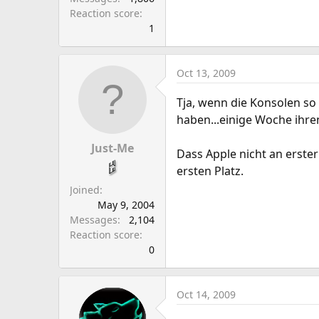
Reaction score
1
Oct 13, 2009
Tja, wenn die Konsolen so 
haben...einige Woche ihr
Just-Me
Dass Apple nicht an erster
ersten Platz.
Joined
May 9, 2004
Messages
2,104
Reaction score
0
Oct 14, 2009