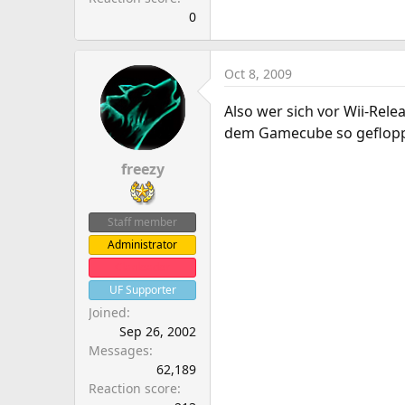
0
Oct 8, 2009
Also wer sich vor Wii-Relea
dem Gamecube so gefloppt
freezy
Staff member
Administrator
Clanleader
UF Supporter
Joined
Sep 26, 2002
Messages
62,189
Reaction score