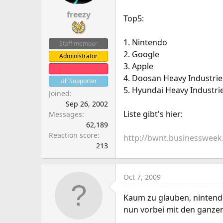
a
e
r
freezy
Top5:
t
e
1. Nintendo
Staff member
r
2. Google
Administrator
3. Apple
Clanleader
4. Doosan Heavy Industrie
UF Supporter
5. Hyundai Heavy Industri
Joined
Sep 26, 2002
Liste gibt's hier:
Messages
62,189
Reaction score
http://bwnt.businessweek
213
Oct 7, 2009
Kaum zu glauben, nintendo
nun vorbei mit den ganzen