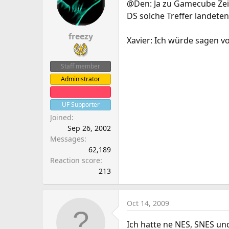
@Den: Ja zu Gamecube Zei
DS solche Treffer landeten
freezy
Xavier: Ich würde sagen v
Staff member
Administrator
Clanleader
UF Supporter
Joined
Sep 26, 2002
Messages
62,189
Reaction score
213
Oct 14, 2009
Ich hatte ne NES, SNES un