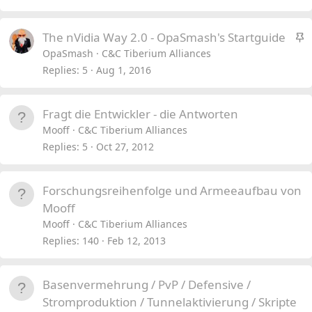
S
The nVidia Way 2.0 - OpaSmash's Startguide
t
OpaSmash
C&C Tiberium Alliances
i
Replies
5
Aug 1, 2016
c
k
Fragt die Entwickler - die Antworten
y
Mooff
C&C Tiberium Alliances
Replies
5
Oct 27, 2012
Forschungsreihenfolge und Armeeaufbau von
Mooff
Mooff
C&C Tiberium Alliances
Replies
140
Feb 12, 2013
Basenvermehrung / PvP / Defensive /
Stromproduktion / Tunnelaktivierung / Skripte