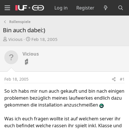
Log in
Register
Rollenspiele
Bin auch dabei:)
T
S
Vicious
Feb 18, 2005
h
t
r
a
Vicious
e
r
a
t
d
d
s
a
Feb 18, 2005
#1
t
t
a
e
So ich habs mir nun auch gekauft und bin nach einigen
r
problemen bezüglich meines laufwerkes endlich dazu
t
gekommen die installation anzuschmeißen
e
r
Was ich euch fragen wollte ist auf welchem server ihr
euch befindet welche rassen ihr spielt inkl. Klasse und