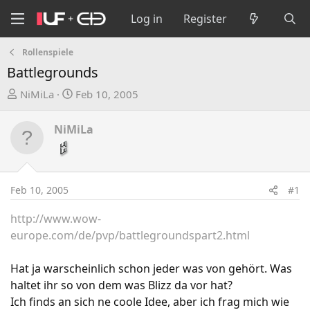
Log in
Register
Rollenspiele
Battlegrounds
T
S
NiMiLa
Feb 10, 2005
h
t
r
a
NiMiLa
e
r
a
t
d
d
s
a
Feb 10, 2005
#1
t
t
a
e
http://www.wow-
r
europe.com/de/pvp/battlegroundspart2.html
t
e
Hat ja warscheinlich schon jeder was von gehört. Was
r
haltet ihr so von dem was Blizz da vor hat?
Ich finds an sich ne coole Idee, aber ich frag mich wie