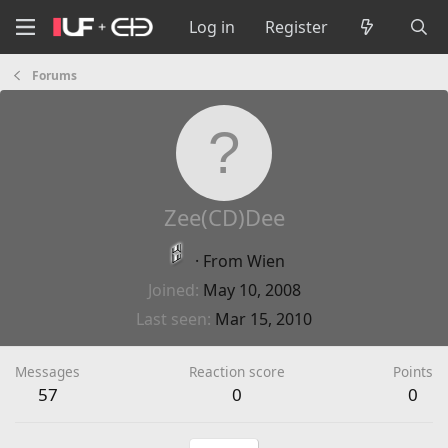
Log in
Register
Forums
Zee(CD)Dee
·
From
Wien
Joined
May 10, 2008
Last seen
Mar 15, 2010
Messages
Reaction score
Points
57
0
0