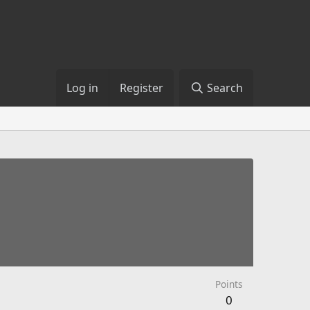
Log in
Register
Search
Points
0