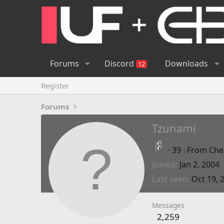
Forums
Discord
Downloads
12
Register
Forums
Tzunami
·
39
·
From
Che
Joined
Jan 2, 2004
Last seen
Oct 19, 
Messages
2,259